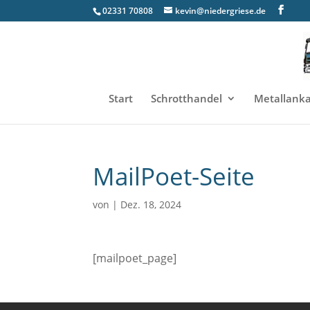
02331 70808
kevin@niedergriese.de
Start
Schrotthandel
Metallank
MailPoet-Seite
von
|
Dez. 18, 2024
[mailpoet_page]